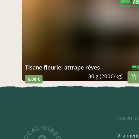
CERTIFIÉ PAR FR-BIO-01
AGRICULTURE FRANCE
tisane fleurie: attrape rêves
CERTIFIÉ PAR FR-BIO-01
AGRICULTURE FRANCE
30 g (200€/kg)
6,00 €
LOCAL.D
Vraiment 