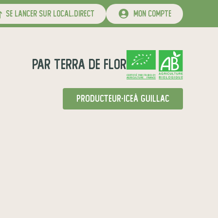
se lancer sur local.direct
mon compte
par
Terra de flor
CERTIFIÉ PAR FR-BIO-01
AGRICULTURE FRANCE
producteur·ice
à Guillac