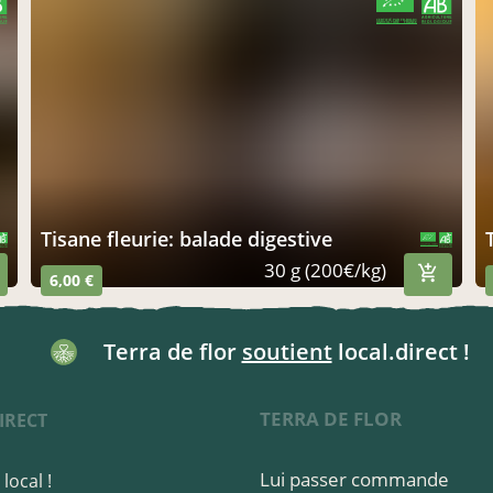
CERTIFIÉ PAR FR-BIO-01
AGRICULTURE FRANCE
tisane fleurie: balade digestive
CERTIFIÉ PAR FR-BIO-01
AGRICULTURE FRANCE
30 g (200€/kg)
6,00 €
Terra de flor
soutient
local.direct !
TERRA DE FLOR
IRECT
Lui passer commande
local !