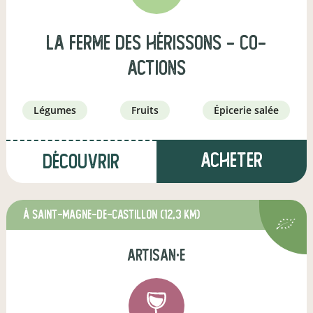
La Ferme des Hérissons - Co-
actions
légumes
fruits
épicerie salée
Acheter
Découvrir
à Saint-Magne-de-Castillon
(12,3 km)
artisan·e