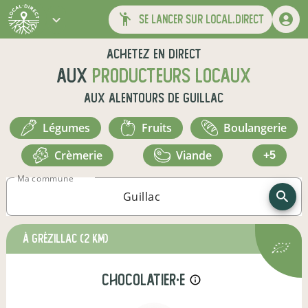
se lancer sur local.direct
Achetez en direct
aux
producteurs locaux
aux alentours de
Guillac
légumes
fruits
boulangerie
crèmerie
viande
+5
Ma commune
à Grézillac
(2 km)
chocolatier·e
info_outline