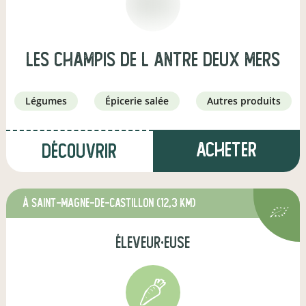
les champis de l antre deux mers
légumes
épicerie salée
autres produits
Acheter
Découvrir
à Saint-Magne-de-Castillon
(12,3 km)
éleveur·euse