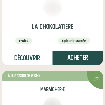
la chokolatiere
fruits
épicerie sucrée
Acheter
Découvrir
à Lugasson
(6,6 km)
maraîcher·e