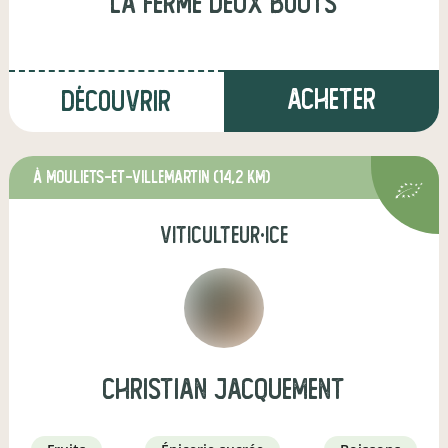
LA FERME DEUX BOUTS
Acheter
Découvrir
à Mouliets-et-Villemartin
(14,2 km)
viticulteur·ice
christian jacquement