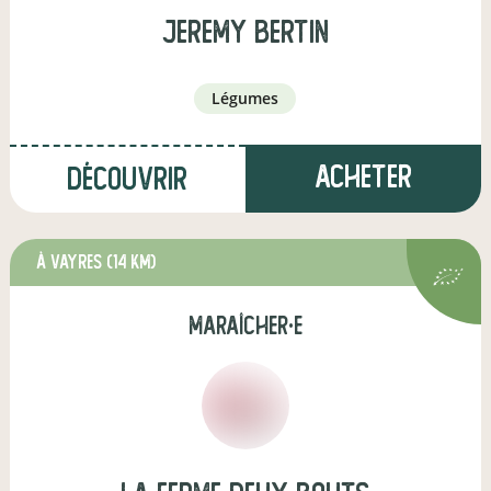
jeremy bertin
légumes
Acheter
Découvrir
à Vayres
(14 km)
maraîcher·e