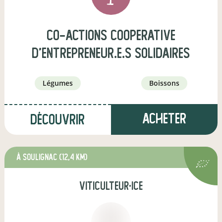
co-actions cooperative
d'entrepreneur.e.s solidaires
légumes
boissons
Acheter
Découvrir
à Soulignac
(12,4 km)
viticulteur·ice