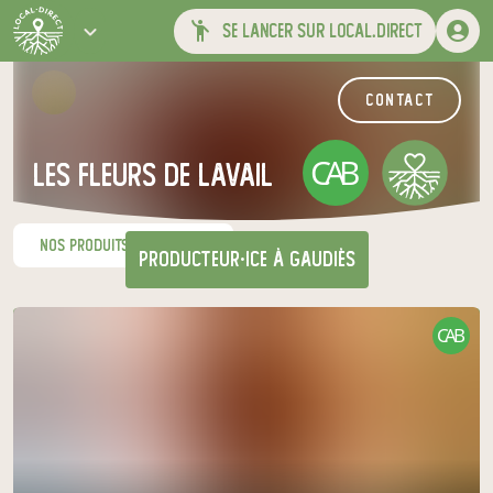
se lancer sur local.direct
contact
CAB
Les Fleurs de Lavail
nos produits du moment
producteur·ice
à Gaudiès
CAB
Venez chercher votre panier
au relais de producteurs de votre
choix
Les Jardins de Garaoutou
mardi à 17h00