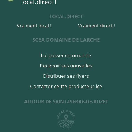
local.direct !
à Saint-Pierre-de-Buzet
le 18 septembre
LOCAL.DIRECT
acheter ici
Vraiment local !
Vraiment direct !
SCEA DOMAINE DE LARCHE
Lui passer commande
Recevoir ses nouvelles
Distribuer ses flyers
Contacter ce·tte producteur·ice
AUTOUR DE SAINT-PIERRE-DE-BUZET