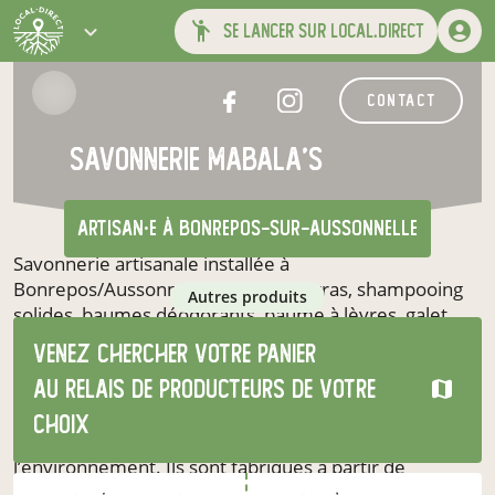
se lancer sur local.direct
contact
Savonnerie Mabala'S
artisan·e
à Bonrepos-sur-Aussonnelle
Savonnerie artisanale installée à
Bonrepos/Aussonnelle. Savons surgras, shampooing
autres produits
solides, baumes déodorants, baume à lèvres, galet
hydratant, savon ménage...
Venez chercher votre panier
Notre méthode de fabrication et le choix de nos
au relais de producteurs de votre
matières premières permettent d’élaborer des
savons stables et de très haute qualité. Ils sont sains,
choix
naturels et protecteurs de votre peau et de
l’environnement. Ils sont fabriqués à partir de
matières premières biologiques.