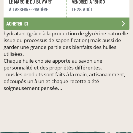
Le Marché du Buv'Art
vendredi à 18h00
Le savon à froid est une démarche écologique,
à Lasserre-Pradère
le 28 août
économique, éthique et responsable. La
saponification à froid, méthode ancestrale de
acheter ici
fabrication du savon, permet d’obtenir un savon
hydratant (grâce à la production de glycérine naturelle
issue du processus de saponification) mais aussi de
garder une grande partie des bienfaits des huiles
utilisées.
Chaque huile choisie apporte au savon une
personnalité et des propriétés différentes.
Tous les produits sont faits à la main, artisanalement,
découpés un à un et chaque recette a été
soigneusement pensée...