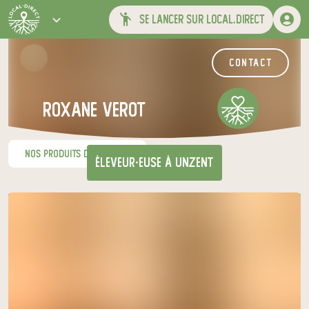
se lancer sur local.direct
contact
roxane verot
nos produits du moment
éleveur·euse
à Unzent
Venez chercher votre panier
au relais de producteurs de votre
choix
Les Jardins de Garaoutou
mardi à 17h00