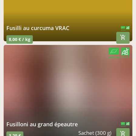
Fusilli au curcuma VRAC
CERTIFIÉ PAR FR-BIO-01
AGRICULTURE FRANCE
8,00 € / kg
CERTIFIÉ PAR FR-BIO-01
AGRICULTURE FRANCE
Fusilloni au grand épeautre
CERTIFIÉ PAR FR-BIO-01
AGRICULTURE FRANCE
Sachet (300 g)
3,20 €