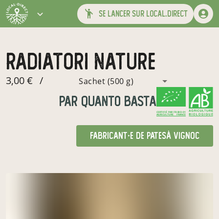
se lancer sur local.direct
Radiatori nature
3,00 €
/
Sachet (500 g)
par
quanto basta
CERTIFIÉ PAR FR-BIO-01
AGRICULTURE FRANCE
fabricant·e de pates
à Vignoc