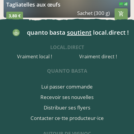
Tagliatelles aux œufs
CERTIFIÉ PAR FR-BIO-01
AGRICULTURE FRANCE
Sachet (300 g)
3,80 €
quanto basta
soutient
local.direct !
LOCAL.DIRECT
Vraiment local !
Vraiment direct !
QUANTO BASTA
Lui passer commande
Recevoir ses nouvelles
Distribuer ses flyers
Contacter ce·tte producteur·ice
AUTOUR DE VIGNOC