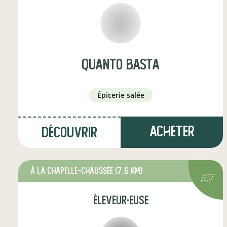
quanto basta
épicerie salée
Acheter
Découvrir
à La Chapelle-Chaussée
(7,6 km)
éleveur·euse