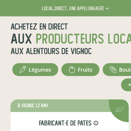
local.direct,
une appli engagée
Achetez en direct
aux
producteurs loc
aux alentours de
Vignoc
légumes
fruits
bou
à Vignoc
(2 km)
fabricant·e de pates
info_outline