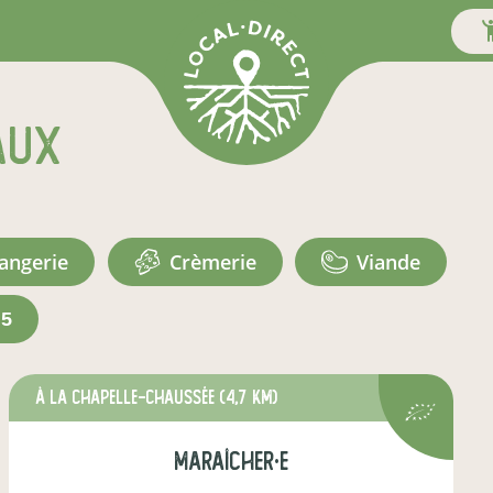
aux
langerie
crèmerie
viande
+5
à La Chapelle-Chaussée
(4,7 km)
maraîcher·e