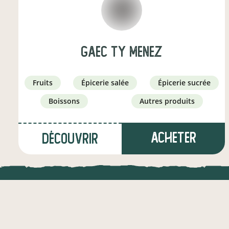
gaec ty menez
fruits
épicerie salée
épicerie sucrée
boissons
autres produits
Acheter
Découvrir
à Miniac-sous-Bécherel
(11 km)
LOCAL.DIRE
producteur·ice
Vraiment loca