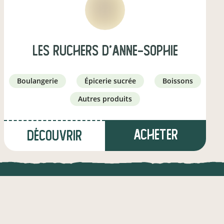
Les Ruchers d'Anne-Sophie
boulangerie
épicerie sucrée
boissons
autres produits
Acheter
Découvrir
à Miniac-sous-Bécherel
(11 km)
UNE APPLI ENGAGÉE
CT
éleveur·euse
l !
Une appli à prix libre