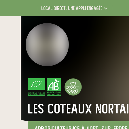
local.direct,
une appli engagée
CERTIFIÉ PAR FR-BIO-09
AGRICULTURE FRANCE
les coteaux norta