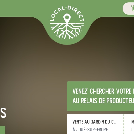
Venez chercher votre 
au relais de producte
is
Vente au Jardin du Chou Bleu
m
à Joué-sur-Erdre
l