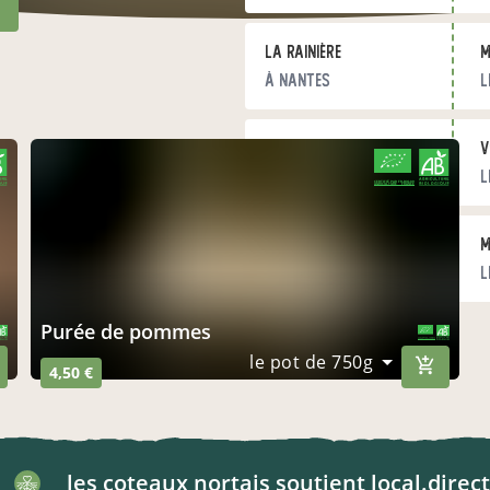
La rainière
m
à Nantes
l
les coteaux nortais
v
à Nort-sur-Erdre
l
CERTIFIÉ PAR FR-BIO-09
AGRICULTURE FRANCE
GAB44
m
à Nozay
l
purée de pommes
CERTIFIÉ PAR FR-BIO-09
AGRICULTURE FRANCE
le pot de 750g
4,50 €
les coteaux nortais
soutient
local.direct