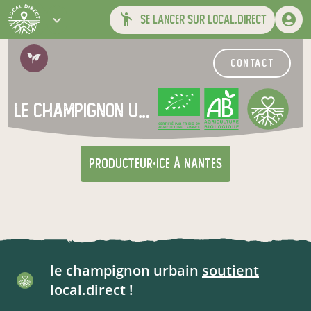
se lancer sur local.direct
contact
le champignon urbain
CERTIFIÉ PAR FR-BIO-09
AGRICULTURE FRANCE
producteur·ice
à Nantes
le champignon urbain
soutient
local.direct !