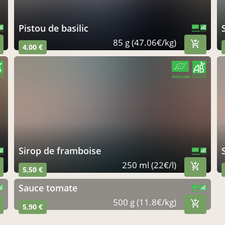
pistou de basilic
CERTIFIÉ PAR FR-BIO-01
AGRICULTURE FRANCE
85 g (47.06€/kg)
4,00 €
CERTIFIÉ PAR FR-BIO-01
AGRICULTURE FRANCE
sirop de framboise
CERTIFIÉ PAR FR-BIO-01
AGRICULTURE FRANCE
250 ml (22€/l)
5,50 €
sauce tomate
CERTIFIÉ PAR FR-BIO-01
AGRICULTURE FRANCE
500 g (11.8€/kg)
5,90 €