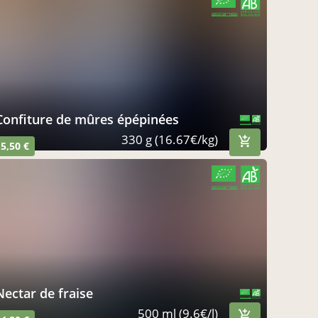
CERTIFIÉ PAR FR-BIO-01
AGRICULTURE FRANCE
confiture de mûres épépinées
CERTIFIÉ PAR FR-BIO-01
AGRICULTURE FRANCE
330 g (16.67€/kg)
5,50 €
CERTIFIÉ PAR FR-BIO-01
AGRICULTURE FRANCE
nectar de fraise
CERTIFIÉ PAR FR-BIO-01
AGRICULTURE FRANCE
500 ml (9.6€/l)