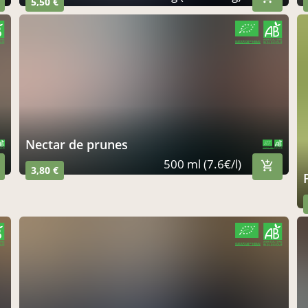
5,50 €
CERTIFIÉ PAR FR-BIO-01
AGRICULTURE FRANCE
nectar de prunes
CERTIFIÉ PAR FR-BIO-01
AGRICULTURE FRANCE
500 ml (7.6€/l)
3,80 €
CERTIFIÉ PAR FR-BIO-01
AGRICULTURE FRANCE