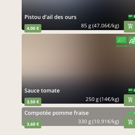
pistou d'ail des ours
CERTIFIÉ PAR FR-BIO-01
AGRICULTURE FRANCE
85 g (47.06€/kg)
4,00 €
CERTIFIÉ PAR FR-BIO-01
AGRICULTURE FRANCE
sauce tomate
CERTIFIÉ PAR FR-BIO-01
AGRICULTURE FRANCE
250 g (14€/kg)
3,50 €
compotée pomme fraise
CERTIFIÉ PAR FR-BIO-01
AGRICULTURE FRANCE
330 g (10.91€/kg)
3,60 €