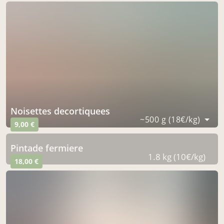
noisettes decortiquees
~500 g (18€/kg)
9,00 €
pintade fermiere
1.8 kg (10€/kg)
18,00 €