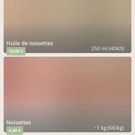
huile de noisettes
250 ml (40€/l)
10,00 €
noisettes
~1 kg (6€/kg)
6,00 €