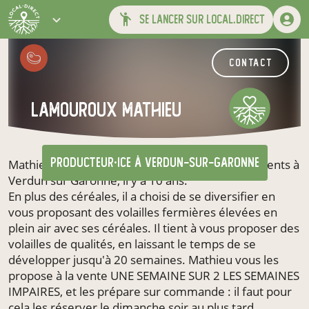
se lancer sur local.direct
contact
LAMOUROUX MATHIEU
producteur·ice
à Verdun-sur-Garonne
Mathieu Lamouroux a repris la ferme de ses parents à
Verdun sur Garonne, il y a 10 ans.
En plus des céréales, il a choisi de se diversifier en
vous proposant des volailles fermières élevées en
plein air avec ses céréales. Il tient à vous proposer des
volailles de qualités, en laissant le temps de se
développer jusqu'à 20 semaines. Mathieu vous les
propose à la vente UNE SEMAINE SUR 2 LES SEMAINES
IMPAIRES, et les prépare sur commande : il faut pour
cela les réserver le dimanche soir au plus tard.