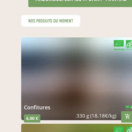
nos produits du moment
CERTIFIÉ PAR FR-BIO-01
AGRICULTURE FRANCE
Confitures
CERTIFIÉ PAR FR-BIO-01
AGRICULTURE FRANCE
330 g (18.18€/kg)
6,00 €