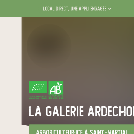
local.direct,
une appli engagée
CERTIFIÉ PAR FR-BIO-01
AGRICULTURE FRANCE
La Galerie Ardecho
arboriculteur·ice
à Saint-Martial