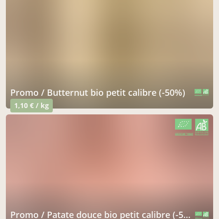
Promo / Butternut bio petit calibre (-50%)
CERTIFIÉ PAR FR-BIO-09
AGRICULTURE FRANCE
1,10 € / kg
CERTIFIÉ PAR FR-BIO-09
AGRICULTURE FRANCE
Promo / Patate douce bio petit calibre (-50%)
CERTIFIÉ PAR FR-BIO-09
AGRICULTURE FRANCE