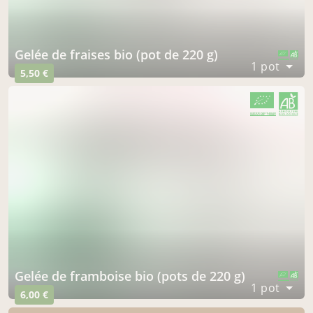
gelée de fraises bio (pot de 220 g)
CERTIFIÉ PAR FR-BIO-09
AGRICULTURE FRANCE
1 pot
5,50 €
CERTIFIÉ PAR FR-BIO-09
AGRICULTURE FRANCE
gelée de framboise bio (pots de 220 g)
CERTIFIÉ PAR FR-BIO-09
AGRICULTURE FRANCE
1 pot
6,00 €