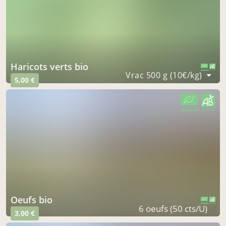
haricots verts bio
CERTIFIÉ PAR FR-BIO-09
AGRICULTURE FRANCE
Vrac 500 g (10€/kg)
5,00 €
CERTIFIÉ PAR FR-BIO-09
AGRICULTURE FRANCE
oeufs bio
CERTIFIÉ PAR FR-BIO-09
AGRICULTURE FRANCE
6 oeufs (50 cts/U)
3,00 €