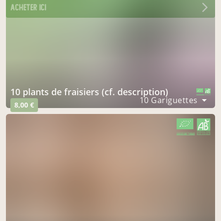
acheter ici
10 plants de fraisiers (cf. description)
CERTIFIÉ PAR FR-BIO-09
AGRICULTURE FRANCE
10 Gariguettes
8,00 €
CERTIFIÉ PAR FR-BIO-09
AGRICULTURE FRANCE