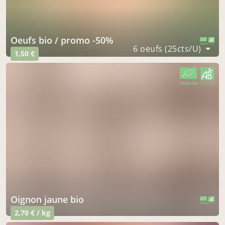
oeufs bio / promo -50%
CERTIFIÉ PAR FR-BIO-09
AGRICULTURE FRANCE
6 oeufs (25cts/U)
1,50 €
CERTIFIÉ PAR FR-BIO-09
AGRICULTURE FRANCE
Oignon jaune bio
CERTIFIÉ PAR FR-BIO-09
AGRICULTURE FRANCE
2,70 € / kg