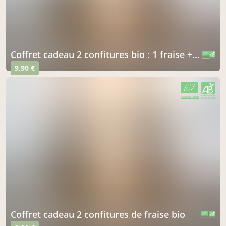
coffret cadeau 2 confitures bio : 1 fraise + 1 fraise-rhubarbe
CERTIFIÉ PAR FR-BIO-09
AGRICULTURE FRANCE
9,90 €
CERTIFIÉ PAR FR-BIO-09
AGRICULTURE FRANCE
coffret cadeau 2 confitures de fraise bio
CERTIFIÉ PAR FR-BIO-09
AGRICULTURE FRANCE