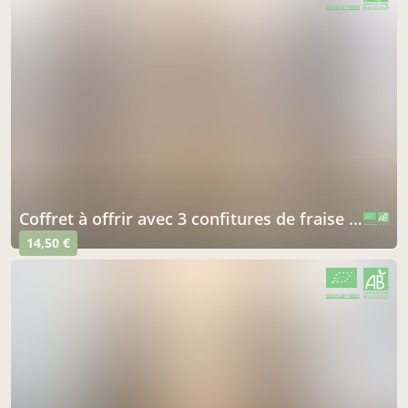
CERTIFIÉ PAR FR-BIO-09
AGRICULTURE FRANCE
coffret à offrir avec 3 confitures de fraise bio
CERTIFIÉ PAR FR-BIO-09
AGRICULTURE FRANCE
14,50 €
CERTIFIÉ PAR FR-BIO-09
AGRICULTURE FRANCE