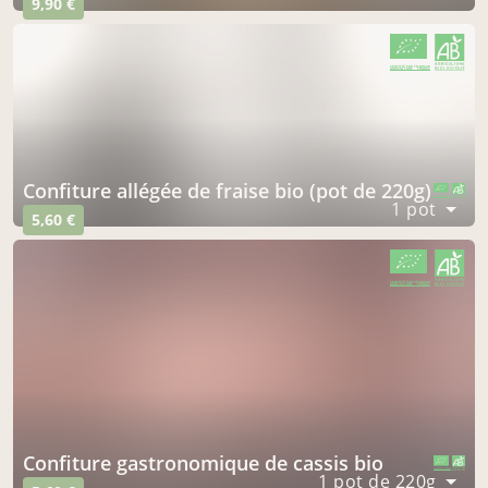
9,90 €
CERTIFIÉ PAR FR-BIO-09
AGRICULTURE FRANCE
Confiture allégée de fraise bio (pot de 220g)
CERTIFIÉ PAR FR-BIO-09
AGRICULTURE FRANCE
1 pot
5,60 €
CERTIFIÉ PAR FR-BIO-09
AGRICULTURE FRANCE
Confiture gastronomique de cassis bio
CERTIFIÉ PAR FR-BIO-09
AGRICULTURE FRANCE
1 pot de 220g