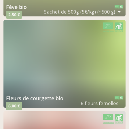
fève bio
CERTIFIÉ PAR FR-BIO-09
AGRICULTURE FRANCE
Sachet de 500g (5€/kg) (~500 g)
2,50 €
CERTIFIÉ PAR FR-BIO-09
AGRICULTURE FRANCE
fleurs de courgette bio
CERTIFIÉ PAR FR-BIO-09
AGRICULTURE FRANCE
6 fleurs femelles
6,00 €
CERTIFIÉ PAR FR-BIO-09
AGRICULTURE FRANCE