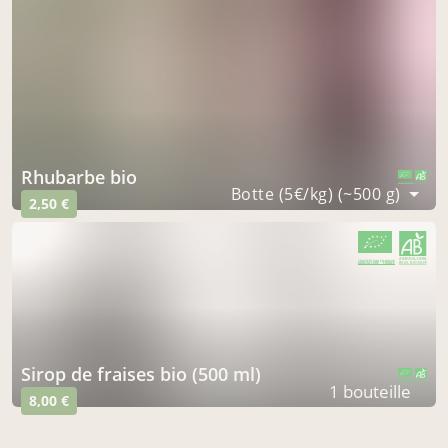
rhubarbe bio
CERTIFIÉ PAR FR-BIO-09
AGRICULTURE FRANCE
Botte (5€/kg) (~500 g)
2,50 €
CERTIFIÉ PAR FR-BIO-09
AGRICULTURE FRANCE
sirop de fraises bio (500 ml)
CERTIFIÉ PAR FR-BIO-09
AGRICULTURE FRANCE
1 bouteille
8,00 €