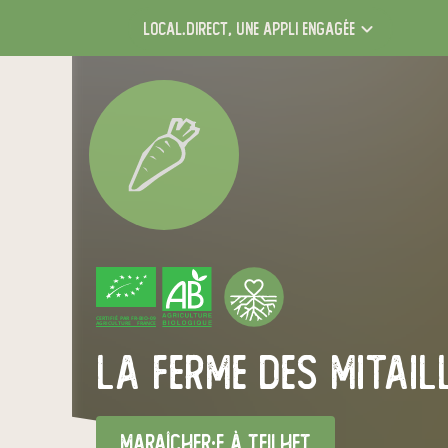
local.direct,
une appli engagée
CERTIFIÉ PAR FR-BIO-09
AGRICULTURE FRANCE
La Ferme Des Mitail
maraîcher·e
à Teilhet