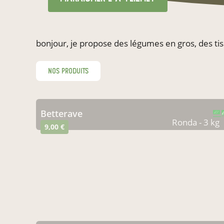
bonjour, je propose des légumes en gros, des tis
nos produits
betterave
CERTIFIÉ PAR FR-BIO-09
AGRICULTURE FRANCE
Ronda - 3 kg
9,00 €