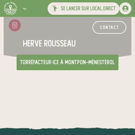
se lancer sur local.direct
contact
herve rousseau
torréfacteur·ice
à Montpon-Ménestérol