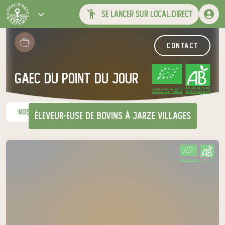
se lancer sur local.direct
contact
gaec du point du jour
CERTIFIÉ PAR FR-BIO-10
AGRICULTURE FRANCE
nos produits
éleveur·euse de bovins
à jarze villages
CERTIFIÉ PAR FR-BIO-10
AGRICULTURE FRANCE