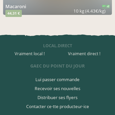
macaroni
CERTIFIÉ PAR FR-BIO-10
AGRICULTURE FRANCE
10 kg (4.43€/kg)
44,31 €
LOCAL.DIRECT
Vraiment local !
Vraiment direct !
GAEC DU POINT DU JOUR
Lui passer commande
Recevoir ses nouvelles
Distribuer ses flyers
Contacter ce·tte producteur·ice