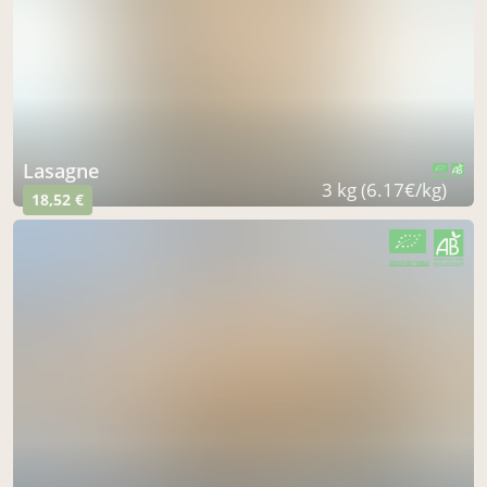
lasagne
CERTIFIÉ PAR FR-BIO-10
AGRICULTURE FRANCE
3 kg (6.17€/kg)
18,52 €
CERTIFIÉ PAR FR-BIO-10
AGRICULTURE FRANCE