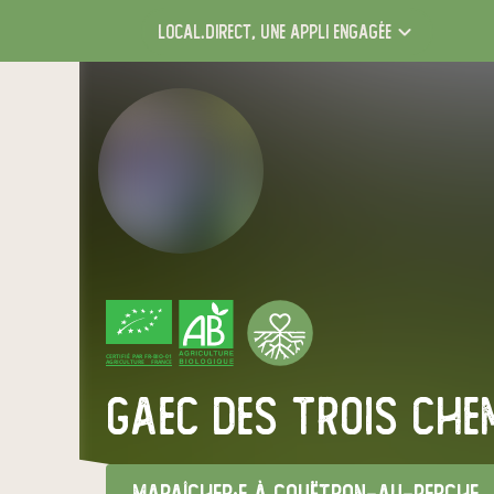
local.direct,
une appli engagée
CERTIFIÉ PAR FR-BIO-01
AGRICULTURE FRANCE
GAEC des trois che