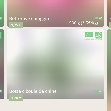
betterave chioggia
CERTIFIÉ PAR FR-BIO-01
AGRICULTURE FRANCE
~500 g (3.5€/kg)
1,75 €
CERTIFIÉ PAR FR-BIO-01
AGRICULTURE FRANCE
botte ciboule de chine
CERTIFIÉ PAR FR-BIO-01
AGRICULTURE FRANCE
1,20 €