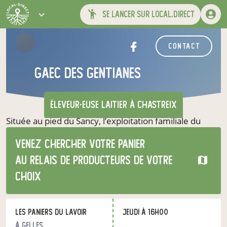
se lancer sur local.direct
contact
Gaec des gentianes
éleveur·euse laitier
à Chastreix
Située au pied du Sancy, l’exploitation familiale du
GAEC des Gentianes est composée d’un troupeau de
Venez chercher votre panier
75 vaches laitières et est gérée par trois associés et un
salarié
au relais de producteurs de votre
choix
Les Paniers du Lavoir
jeudi à 16h00
à Gelles