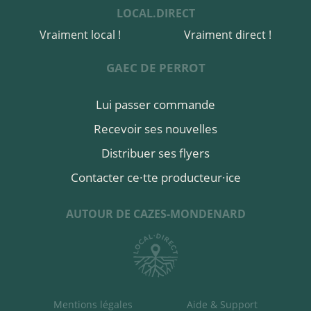
LOCAL.DIRECT
Vraiment local !
Vraiment direct !
GAEC DE PERROT
Lui passer commande
Recevoir ses nouvelles
Distribuer ses flyers
Contacter ce·tte producteur·ice
AUTOUR DE CAZES-MONDENARD
Mentions légales
Aide & Support