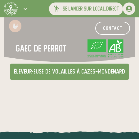
se lancer sur local.direct
contact
gaec de perrot
CERTIFIÉ PAR FR-BIO-01
AGRICULTURE FRANCE
éleveur·euse de volailles
à Cazes-Mondenard