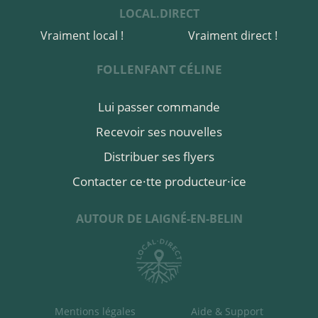
LOCAL.DIRECT
acheter ici
Vraiment local !
Vraiment direct !
FOLLENFANT CÉLINE
Lui passer commande
Recevoir ses nouvelles
Distribuer ses flyers
Contacter ce·tte producteur·ice
AUTOUR DE LAIGNÉ-EN-BELIN
Mentions légales
Aide & Support