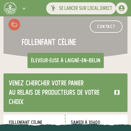
se lancer sur local.direct
contact
Follenfant Céline
éleveur·euse
à Laigné-en-Belin
Venez chercher votre panier
au relais de producteurs de votre
choix
Follenfant Céline
samedi à 10h00
à Laigné-en-Belin
le 8 août