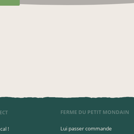
FERME DU PETIT MONDAIN
ECT
Lui passer commande
cal !