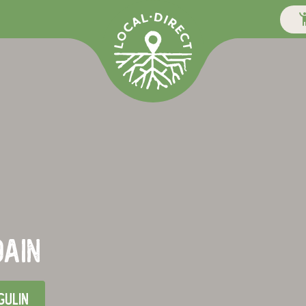
dain
gulin