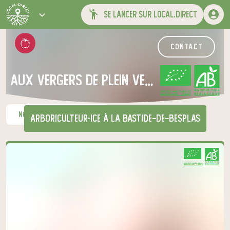
se lancer sur local.direct
contact
AUX VERGERS DE PLEIN VENT
CERTIFIÉ PAR FR-BIO-01
AGRICULTURE FRANCE
nos produits du moment
arboriculteur·ice
à La Bastide-de-Besplas
Venez chercher votre panier
CERTIFIÉ PAR FR-BIO-01
AGRICULTURE FRANCE
au relais de producteurs de votre
choix
AUX VERGERS DE PLEIN VENT
mardi à 17h00