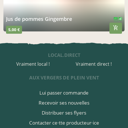
Jus de pommes Gingembre
CERTIFIÉ PAR FR-BIO-01
AGRICULTURE FRANCE
5,00 €
LOCAL.DIRECT
Vraiment local !
Vraiment direct !
AUX VERGERS DE PLEIN VENT
Lui passer commande
Recevoir ses nouvelles
Distribuer ses flyers
Contacter ce·tte producteur·ice