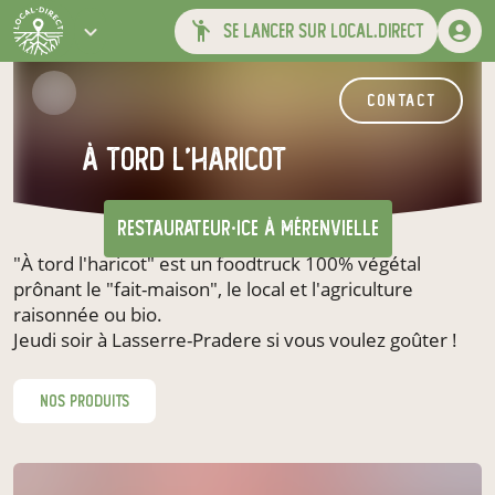
se lancer sur local.direct
contact
À tord l'haricot
restaurateur·ice
à Mérenvielle
"À tord l'haricot" est un foodtruck 100% végétal
prônant le "fait-maison", le local et l'agriculture
raisonnée ou bio.
Jeudi soir à Lasserre-Pradere si vous voulez goûter !
nos produits