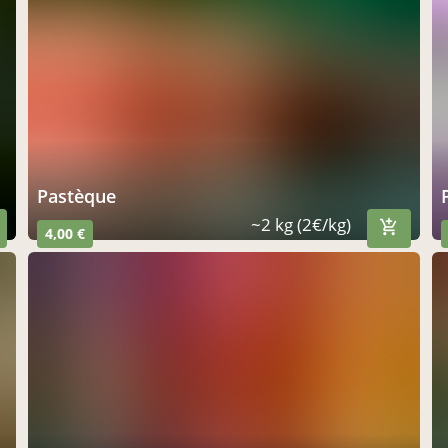
pastèque
~2 kg (2€/kg)
4,00 €