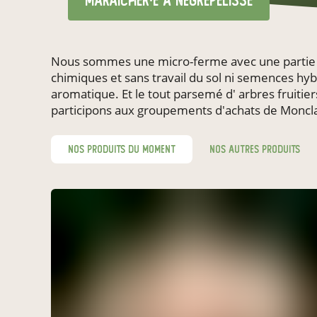
maraîcher·e
à Nègrepelisse
Nous sommes une micro-ferme avec une partie de 
chimiques et sans travail du sol ni semences hy
aromatique. Et le tout parsemé d' arbres fruiti
participons aux groupements d'achats de Moncla
nos produits du moment
nos autres produits