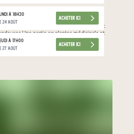
undi à 18h30
acheter ici
e 24 août
 culture naturelle sans pesticides ni produit
pondeuses Une partie en plantes médicinale et
hé de Négrepelisse et Montricoux. Nous
eudi à 17h00
acheter ici
e 27 août