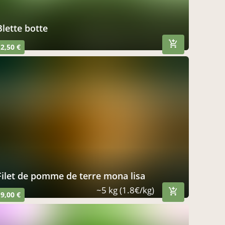
blette botte
2,50 €
filet de pomme de terre mona lisa
~5 kg (1.8€/kg)
9,00 €