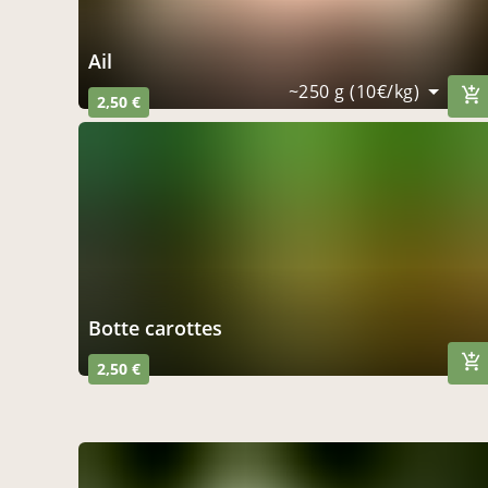
ail
~250 g (10€/kg)
2,50 €
botte carottes
2,50 €