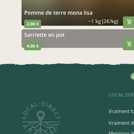
pomme de terre mona lisa
~1 kg (2€/kg)
2,00 €
sarriette en pot
4,00 €
LOCAL.DIR
Vraiment lo
Vraiment di
Mentions l