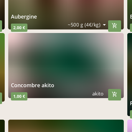
aubergine
~500 g (4€/kg)
2,00 €
concombre akito
akito
1,00 €