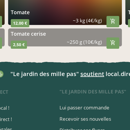
tomate
~3 kg (4€/kg)
12,00 €
tomate cerise
~250 g (10€/kg)
2,50 €
"Le jardin des mille pas"
soutient
local.dir
"LE JARDIN DES MILLE PAS"
ECT
Lui passer commande
cal !
Recevoir ses nouvelles
rect !
égales