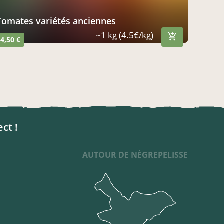
tomates variétés anciennes
~1 kg (4.5€/kg)
4,50 €
ect !
AUTOUR DE NÈGREPELISSE