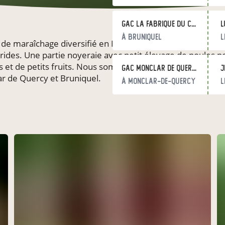
GAC LA FABRIQUE DU COIN
l
à Bruniquel
l
maraîchage diversifié en MSV (maraîchage sur sol vivant)
brides. Une partie noyeraie avec petit élevage de poules 
ers et de petits fruits. Nous sommes présents sur le marc
GAC Monclar de Quercy
j
r de Quercy et Bruniquel.
à Monclar-de-Quercy
l