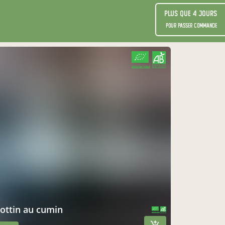
Plus que 4 jours
pour passer commande
CERTIFIÉ PAR FR-BIO-10
AGRICULTURE FRANCE
crottin au cumin
CERTIFIÉ PAR FR-BIO-10
AGRICULTURE FRANCE