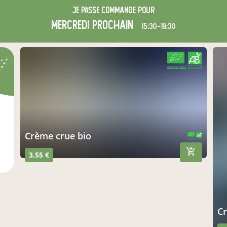
Je passe commande pour
mercredi
prochain
15:30-19:30
CERTIFIÉ PAR FR-BIO-10
AGRICULTURE FRANCE
Crème crue bio
CERTIFIÉ PAR FR-BIO-10
AGRICULTURE FRANCE
3,55 €