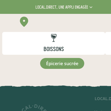
local.direct,
une appli engagée
BOISSONS
épicerie sucrée
LOCAL.