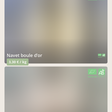
navet boule d’or
CERTIFIÉ PAR FR-BIO-01
AGRICULTURE FRANCE
3,30 € / kg
CERTIFIÉ PAR FR-BIO-01
AGRICULTURE FRANCE