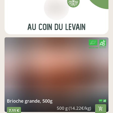
Au Coin du Levain
CERTIFIÉ PAR FR-BIO-09
AGRICULTURE FRANCE
brioche grande, 500g
CERTIFIÉ PAR FR-BIO-09
AGRICULTURE FRANCE
500 g (14.22€/kg)
7,11 €