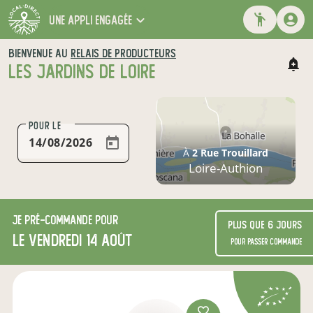
une appli engagée
BIENVENUE AU
RELAIS DE PRODUCTEURS
LES JARDINS DE LOIRE
POUR LE
À
2 Rue Trouillard
Loire-Authion
Je
pré-commande
pour
Plus que 6 jours
le vendredi 14 août
pour passer commande