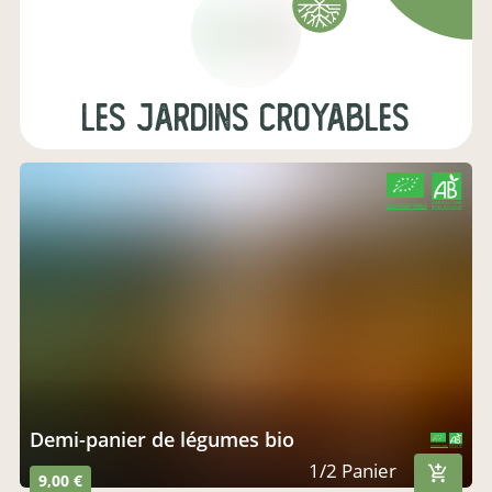
Les Jardins Croyables
CERTIFIÉ PAR FR-BIO-09
AGRICULTURE FRANCE
Demi-panier de légumes bio
CERTIFIÉ PAR FR-BIO-09
AGRICULTURE FRANCE
1/2 Panier
9,00 €