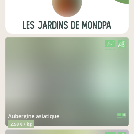
les jardins de mondpa
CERTIFIÉ PAR FR-BIO-01
AGRICULTURE FRANCE
aubergine asiatique
CERTIFIÉ PAR FR-BIO-01
AGRICULTURE FRANCE
2,58 € / kg