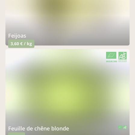
feijoas
3,60 € / kg
CERTIFIÉ PAR FR-BIO-01
AGRICULTURE FRANCE
feuille de chêne blonde
CERTIFIÉ PAR FR-BIO-01
AGRICULTURE FRANCE