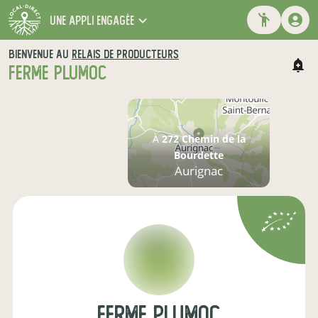
une appli engagée
BIENVENUE AU
RELAIS DE PRODUCTEURS
FERME PLUMOC
À
272 Chemin de la
Bourdette
Aurignac
ferme plumOc