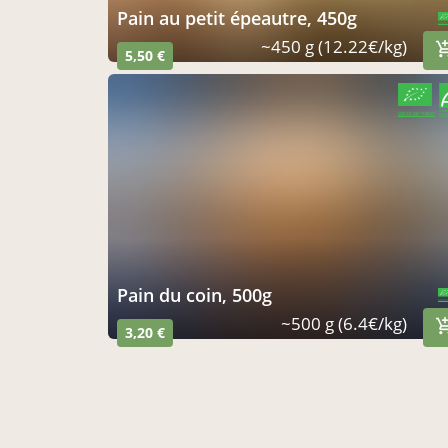
pain au petit épeautre, 450g
CERTIFIÉ PAR 
AGRICULTURE
~450 g (12.22€/kg)
5,50 €
CERTIFIÉ PAR FR-BIO-09
AGRICULTURE FRANCE
pain du coin, 500g
CERTIFIÉ PAR 
AGRICULTURE
~500 g (6.4€/kg)
3,20 €