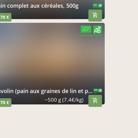
pain complet aux céréales, 500g
CERTIFIÉ PAR FR-BIO-09
AGRICULTURE FRANCE
,70 €
CERTIFIÉ PAR FR-BIO-09
AGRICULTURE FRANCE
avolin (pain aux graines de lin et pavot), 500g
CERTIFIÉ PAR FR-BIO-09
AGRICULTURE FRANCE
~500 g (7.4€/kg)
,70 €