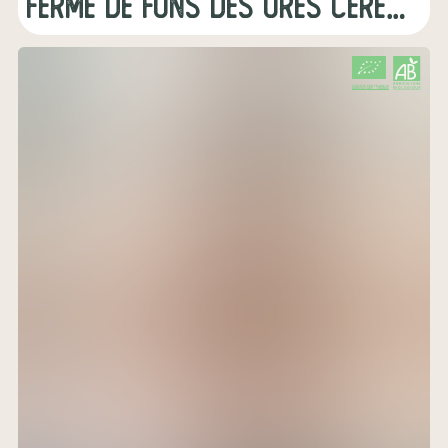
Ferme de Fons Des Ores Céreales, Farines, Champignons
CERTIFIÉ PAR FR-BIO-10
AGRICULTURE FRANCE