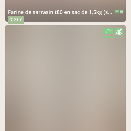
farine de sarrasin t80 en sac de 1,5kg (semi complète)
CERTIFIÉ PAR FR-BIO-10
AGRICULTURE FRANCE
7,21 €
CERTIFIÉ PAR FR-BIO-10
AGRICULTURE FRANCE