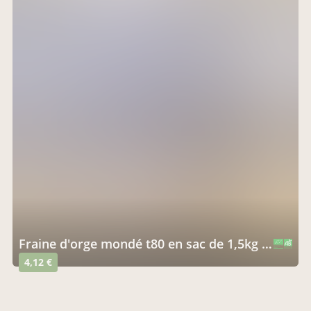
fraine d'orge mondé t80 en sac de 1,5kg (semi complète)
CERTIFIÉ PAR FR-BIO-10
AGRICULTURE FRANCE
4,12 €