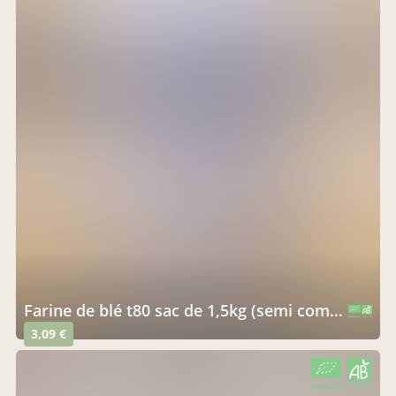
farine de blé t80 sac de 1,5kg (semi complète)
CERTIFIÉ PAR FR-BIO-10
AGRICULTURE FRANCE
3,09 €
CERTIFIÉ PAR FR-BIO-10
AGRICULTURE FRANCE