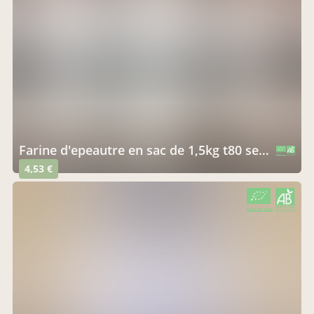
farine d'epeautre en sac de 1,5kg t80 semi complète
CERTIFIÉ PAR FR-BIO-10
AGRICULTURE FRANCE
4,53 €
CERTIFIÉ PAR FR-BIO-10
AGRICULTURE FRANCE