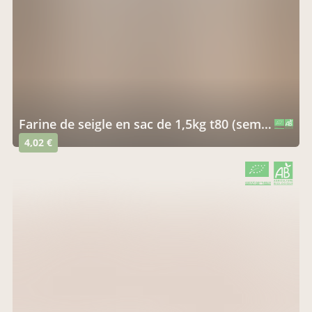
farine de seigle en sac de 1,5kg t80 (semi complète)
CERTIFIÉ PAR FR-BIO-10
AGRICULTURE FRANCE
4,02 €
CERTIFIÉ PAR FR-BIO-10
AGRICULTURE FRANCE