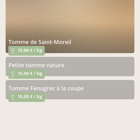
tomme de Saint-Moreil
15,00 € / kg
info_outline
~
petite tomme nature
15,00 € / kg
info_outline
~
Tomme Fenugrec à la coupe
15,50 € / kg
info_outline
~