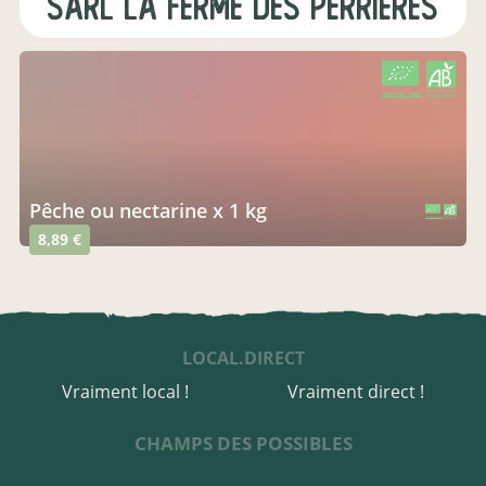
SARL La Ferme des Perrières
CERTIFIÉ PAR FR-BIO-01
AGRICULTURE FRANCE
Pêche ou nectarine x 1 kg
CERTIFIÉ PAR FR-BIO-01
AGRICULTURE FRANCE
8,89 €
LOCAL.DIRECT
Vraiment local !
Vraiment direct !
CHAMPS DES POSSIBLES