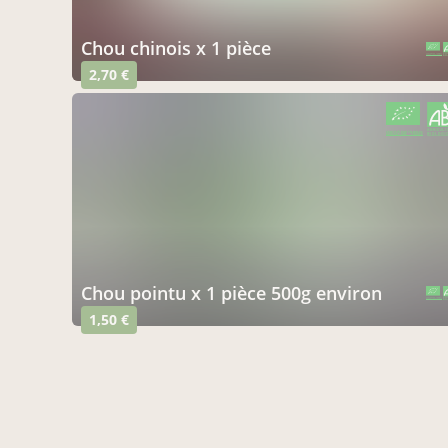
Chou chinois x 1 pièce
CERTIFIÉ PAR FR-BIO-01
AGRICULTURE FRANCE
2,70 €
CERTIFIÉ PAR FR-BIO-01
AGRICULTURE FRANCE
chou pointu x 1 pièce 500g environ
CERTIFIÉ PAR FR-BIO-01
AGRICULTURE FRANCE
1,50 €