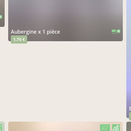
aubergine x 1 pièce
CERTIFIÉ PAR FR-BIO-01
AGRICULTURE FRANCE
1,70 €