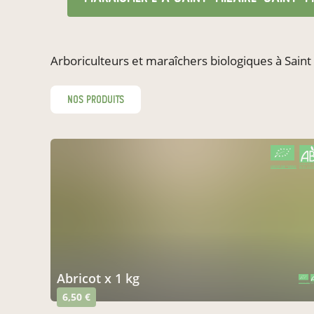
Arboriculteurs et maraîchers biologiques à Saint
nos produits
CERTIFIÉ PAR FR-BIO-01
AGRICULTURE FRANCE
abricot x 1 kg
CERTIFIÉ PAR FR-BIO-01
AGRICULTURE FRANCE
6,50 €