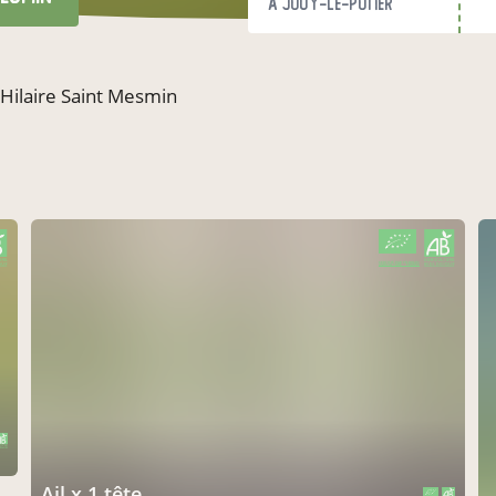
à Jouy-le-Potier
 Hilaire Saint Mesmin
CERTIFIÉ PAR FR-BIO-01
AGRICULTURE FRANCE
ail x 1 tête