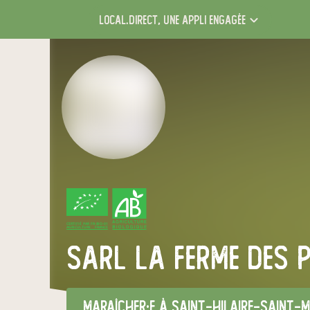
local.direct,
une appli engagée
CERTIFIÉ PAR FR-BIO-01
AGRICULTURE FRANCE
SARL La Ferme des P
maraîcher·e
à Saint-Hilaire-Saint-M