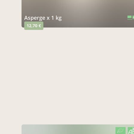
asperge x 1 kg
CERTIFIÉ PAR FR-BIO-01
AGRICULTURE FRANCE
12,70 €