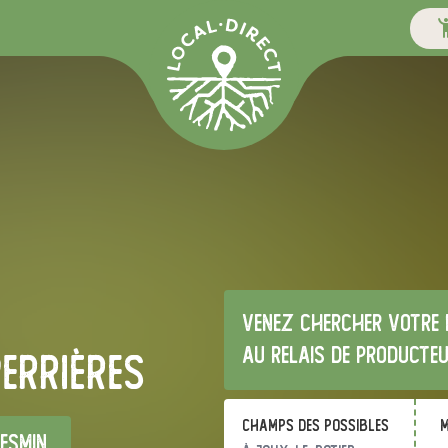
Venez chercher votre 
au relais de producte
errières
Champs des possibles
m
esmin