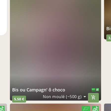
3
Bis ou Campagn' ô choco
CERTIFIÉ PAR FR-BIO-09
AGRICULTURE FRANCE
Non moulé (~500 g)
5,50 €