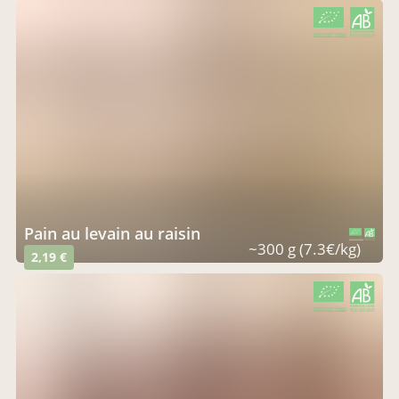
CERTIFIÉ PAR FR-BIO-01
AGRICULTURE FRANCE
Pain au levain au raisin
CERTIFIÉ PAR FR-BIO-01
AGRICULTURE FRANCE
~300 g (7.3€/kg)
2,19 €
CERTIFIÉ PAR FR-BIO-01
AGRICULTURE FRANCE