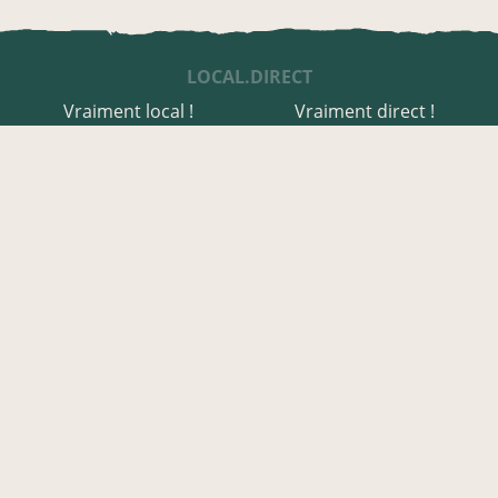
LOCAL.DIRECT
Vraiment local !
Vraiment direct !
UNE APPLI ENGAGÉE
Une appli à prix libre
Des relais de producteurs
Une appli co-construite
Des co-livraisons
EN NORD