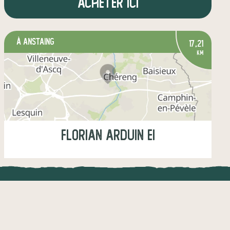
Acheter ici
à Anstaing
17,21
km
Florian Arduin EI
Jeudi
16:00-18:00
UNE APPLI ENGAGÉE
CT
légumes
fruits
œufs
épicerie salée
autres produits
l !
Une appli à prix libre