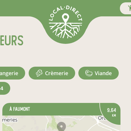
teurs
langerie
crèmerie
viande
+4
à Faumont
9,64
km