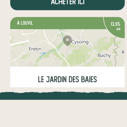
Acheter ici
à Louvil
13,95
km
Le Jardin des Baies
Samedi
10:30-11:45
LOCAL.DIRE
épicerie sucrée
boissons
Vraiment loca