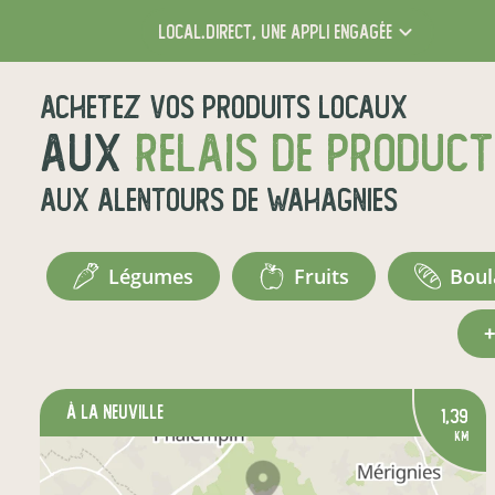
local.direct,
une appli engagée
Achetez vos produits locaux
aux
relais de produc
aux alentours de
Wahagnies
légumes
fruits
bou
à La Neuville
1,39
km