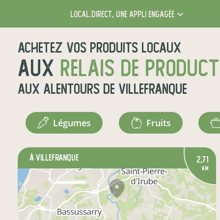
local.direct,
une appli engagée
Achetez vos produits locaux
aux
relais de produc
aux alentours de
Villefranque
légumes
fruits
à Villefranque
2,71
km