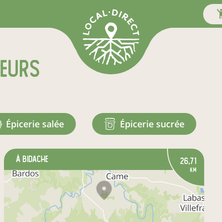
teurs
épicerie salée
épicerie sucrée
à Bidache
26,71
km