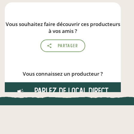
Vous souhaitez faire découvrir ces producteurs
à vos amis ?
Partager
Vous connaissez un producteur ?
Parlez de local.direct
UNE APPLI ENGAGÉE
CT
l !
Une appli à prix libre