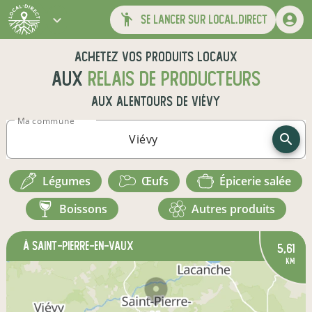
se lancer sur local.direct
Achetez vos produits locaux
aux
relais de producteurs
aux alentours de
Viévy
Ma commune
légumes
œufs
épicerie salée
boissons
autres produits
à Saint-Pierre-en-Vaux
5,61
km