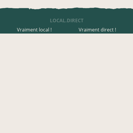
LOCAL.DIRECT
Vraiment local !
Vraiment direct !
UNE APPLI ENGAGÉE
Une appli à prix libre
Des relais de producteurs
Une appli co-construite
Des co-livraisons
EN CANTAL