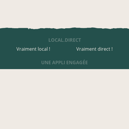
LOCAL.DIRECT
Vraiment local !
Vraiment direct !
UNE APPLI ENGAGÉE
Une appli à prix libre
Des relais de producteurs
Une appli co-construite
Des co-livraisons
EN CALVADOS