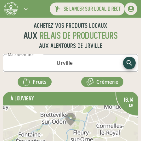
se lancer sur local.direct
Achetez vos produits locaux
aux
relais de producteurs
aux alentours de
Urville
Ma commune
fruits
crèmerie
à Louvigny
16,14
km