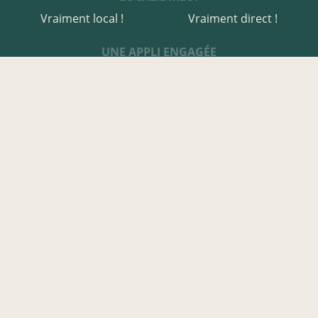
Vraiment local !
Vraiment direct !
UNE APPLI ENGAGÉE
Une appli à prix libre
Des relais de producteurs
Une appli co-construite
Des co-livraisons
EN CÔTES-D'ARMOR