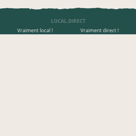
LOCAL.DIRECT
Vraiment local !
Vraiment direct !
UNE APPLI ENGAGÉE
Une appli à prix libre
Des relais de producteurs
Une appli co-construite
Des co-livraisons
EN HAUTE-SAÔNE