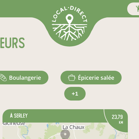
teurs
boulangerie
épicerie salée
+1
à Serley
23,79
km