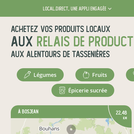
local.direct,
une appli engagée
Achetez vos produits locaux
aux
relais de produc
aux alentours de
Tassenières
légumes
fruits
épicerie sucrée
à Bosjean
22,48
km