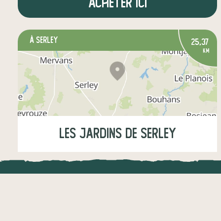
Acheter ici
à Serley
25,37
km
Les Jardins de Serley
Mardi
10:00-17:30
Mercredi
13:00-17:30
LOCAL.DIRE
Vraiment loca
légumes
épicerie salée
autres produits