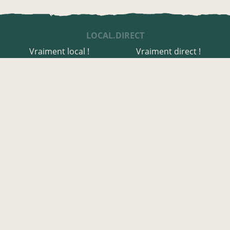
LOCAL.DIRECT
Vraiment local !
Vraiment direct !
UNE APPLI ENGAGÉE
Une appli à prix libre
Des relais de producteurs
Une appli co-construite
Des co-livraisons
EN JURA